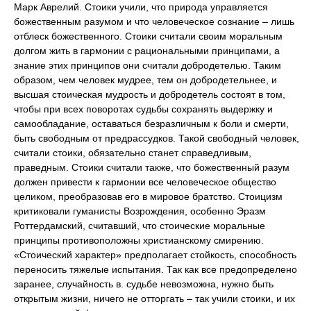
Марк Аврелий. Стоики учили, что природа управляется
божественным разумом и что человеческое сознание – лишь
отблеск божественного. Стоики считали своим моральным
долгом жить в гармонии с рациональными принципами, а
знание этих принципов они считали добродетелью. Таким
образом, чем человек мудрее, тем он добродетельнее, и
высшая стоическая мудрость и добродетель состоят в том,
чтобы при всех поворотах судьбы сохранять выдержку и
самообладание, оставаться безразличным к боли и смерти,
быть свободным от предрассудков. Такой свободный человек,
считали стоики, обязательно станет справедливым,
праведным. Стоики считали также, что божественный разум
должен привести к гармонии все человеческое общество
целиком, преобразовав его в мировое братство. Стоицизм
критиковали гуманисты Возрождения, особенно Эразм
Роттердамский, считавший, что стоические моральные
принципы противоположны христианскому смирению.
«Стоический характер» предполагает стойкость, способность
переносить тяжелые испытания. Так как все предопределено
заранее, случайность в. судьбе невозможна, нужно быть
открытым жизни, ничего не отторгать – так учили стоики, и их