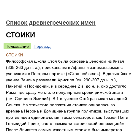
Список древнегреческих имен
СТОИКИ
Толкование
Перевод
СТОИКИ
Философская школа Стоя была основана Зеноном из Китая
(335-263 до н. э.), приехавшим в Афины и занимавшимся с
учениками в Пестром портике («Стоя пойкиле»). В дальнейшем
учение Зенона развивали Хрисипп (ок. 290-207 до н. э.),
Панэтий и Посидоний, и в середине 2 в. до н. э. оно достигло
Рима, где сразу же стало популярным среди римской знати
(см. Сципион Эмилий). В 1 в. учение Стой развивал младший
Сенека. На этические положения стоиков опиралась во
времена Нерона и Домициана группа политиков, выступавших
против идеи единоначалия: таких сенаторов, как Тразея Пэт и
Гельвидий Приск, часто называли «стоической оппозицией».
После Эпиктета самым известным стоиком был император