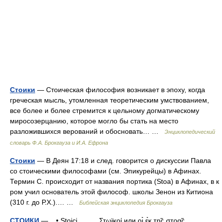
Стоики
— Стоическая философия возникает в эпоху, когда
греческая мысль, утомленная теоретическим умствованием,
все более и более стремится к цельному догматическому
миросозерцанию, которое могло бы стать на место
разложившихся верований и обосновать… …
Энциклопедический
словарь Ф.А. Брокгауза и И.А. Ефрона
Стоики
— В Деян 17:18 и след. говорится о дискуссии Павла
со стоическими философами (см. Эпикурейцы) в Афинах.
Термин С. происходит от названия портика (Stoa) в Афинах, в к
ром учил основатель этой философ. школы Зенон из Китиона
(310 г. до Р.Х.).… …
Библейская энциклопедия Брокгауза
СТОИКИ
— • Stoici, Στωϊκοί или oι̉ ε̉κ τη̃ς στοα̃ς