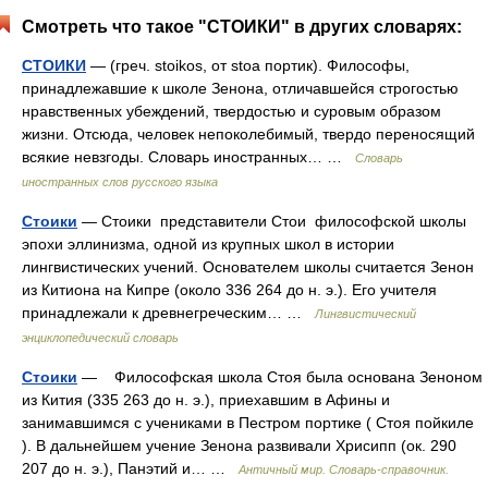
Смотреть что такое "СТОИКИ" в других словарях:
СТОИКИ
— (греч. stoikos, от stoa портик). Философы,
принадлежавшие к школе Зенона, отличавшейся строгостью
нравственных убеждений, твердостью и суровым образом
жизни. Отсюда, человек непоколебимый, твердо переносящий
всякие невзгоды. Словарь иностранных… …
Словарь
иностранных слов русского языка
Стоики
— Стоики представители Стои философской школы
эпохи эллинизма, одной из крупных школ в истории
лингвистических учений. Основателем школы считается Зенон
из Китиона на Кипре (около 336 264 до н. э.). Его учителя
принадлежали к древнегреческим… …
Лингвистический
энциклопедический словарь
Стоики
— Философская школа Стоя была основана Зеноном
из Кития (335 263 до н. э.), приехавшим в Афины и
занимавшимся с учениками в Пестром портике ( Стоя пойкиле
). В дальнейшем учение Зенона развивали Хрисипп (ок. 290
207 до н. э.), Панэтий и… …
Античный мир. Словарь-справочник.