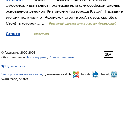
φιλόσοφοι, назывались последователи философской школы,
основанной Зеноном Киттийским (из города Κίττον). Название
это они получили от Афинской стои (ποικίλη στοά, см. Stoa,
Стоя), в которой… …
Реальный словарь классических древностей
Стоики
— …
Википедия
© Академик, 2000-2026
18+
Обратная связь:
Техподдержка
,
Реклама на сайте
👣 Путешествия
Экспорт словарей на сайты
, сделанные на PHP,
Joomla,
Drupal,
WordPress, MODx.