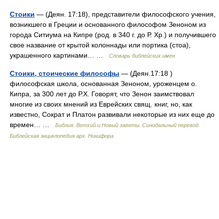
Стоики
— (Деян. 17:18), представители философского учения,
возникшего в Греции и основанного философом Зеноном из
города Ситиума на Кипре (род. в 340 г. до Р. Хр.) и получившего
свое название от крытой колоннады или портика (стоа),
украшенного картинами… …
Словарь библейских имен
Стоики, стоические философы
— (Деян.17:18 )
философская школа, основанная Зеноном, уроженцем о.
Кипра, за 300 лет до Р.Х. Говорят, что Зенон заимствовал
многие из своих мнений из Еврейских свящ. книг, но, как
известно, Сократ и Платон развивали некоторые из них еще до
времен… …
Библия. Ветхий и Новый заветы. Синодальный перевод.
Библейская энциклопедия арх. Никифора.