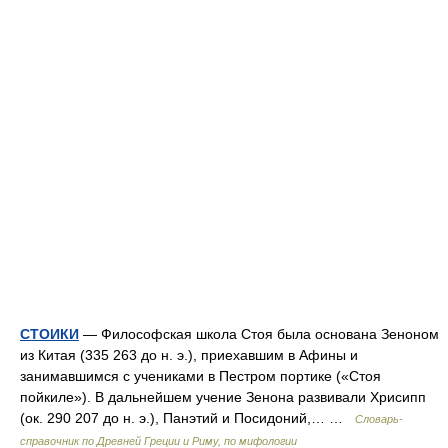
СТОИКИ
— Философская школа Стоя была основана Зеноном
из Китая (335 263 до н. э.), приехавшим в Афины и
занимавшимся с учениками в Пестром портике («Стоя
пойкиле»). В дальнейшем учение Зенона развивали Хрисипп
(ок. 290 207 до н. э.), Панэтий и Посидоний,… …
Cловарь-
справочник по Древней Греции и Риму, по мифологии